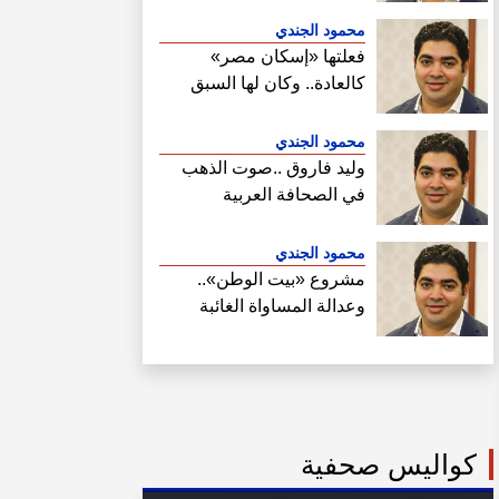
محمود الجندي
فعلتها «إسكان مصر»
كالعادة.. وكان لها السبق
الصحفي في فتح ملف سحب
أراضي الساحل الشمالي
محمود الجندي
وليد فاروق ..صوت الذهب
في الصحافة العربية
محمود الجندي
مشروع «بيت الوطن»..
وعدالة المساواة الغائبة
كواليس صحفية