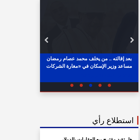
بعد إقالته .. من يخلف محمد عصام رمضان
مساعد وزير الإسكان في «مغارة الشركات
خلال ساع
والبنوك» ؟
02:31 ص - الثلاثاء 11 يوليو 2023
05:15 م - الإثنين 1 أغسطس 2022
استطلاع رأي
هل تؤيد مقترح بيع العقارات بالدولار