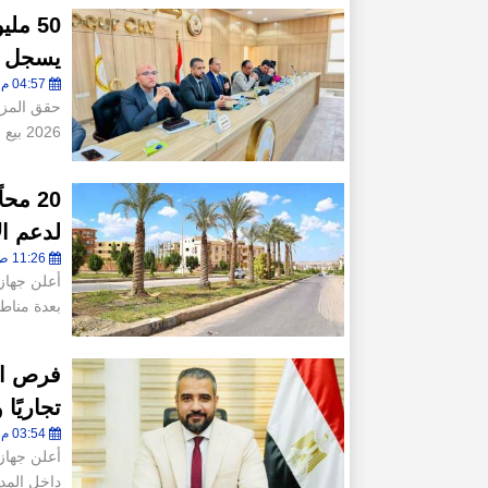
50 مل
يسجل 216 ألف جنيه
04:57 م - الثلاثاء 17 فبراير 2026
2026 بيع جميع المحال والصيدليا
لدعم ال
11:26 ص - السبت 14 فبراير 2026
بعدة مناط
تجاريًا
03:54 م - الجمعة 6 فبراير 2026
داخل المد