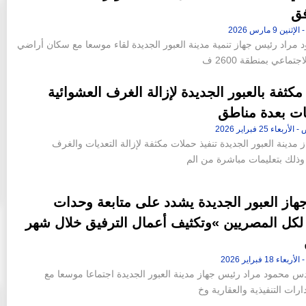
فق
 مراد رئيس جهاز تنمية مدينة العبور الجديدة لقاء موسعا مع سكان أراضي
جتماعي بمنطقة 2600 ف
كثفة بالعبور الجديدة لإزالة الغرف العشوائية
يات بعدة مناطق
ن 42 فدانا من أرض جاردن
«عاصم الجزار» و«محمد عصام» خارج
مدينة العبور الجديدة تنفيذ حملات مكثفة لإزالة التعديات والغرف
إقامة «ملاذ
التشكيل الجديد لمجلس إدارة شركة سيتي إيدج
 وذلك بتعليمات مباشرة من الم
10:46 م - الجمعة 14 يوليو 2023
هاز العبور الجديدة يشدد على متابعة وحدات
كل المصريين »وتكثيف أعمال الترفيق خلال شهر
دس محمود مراد رئيس جهاز مدينة العبور الجديدة اجتماعا موسعا مع
ارات التنفيذية والعقارية وخ