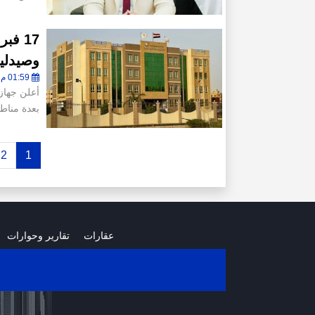
وصيدلية
01:59 م - الجمعة 30 يناير 2026
بعدة مناط
2
1
عقارات
تقارير وحوارات