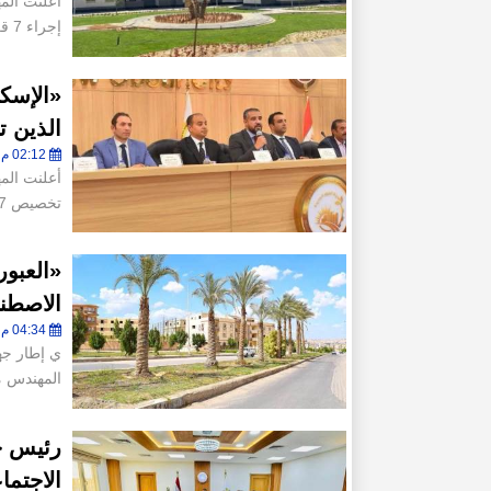
أعلنت الم
إجراء 7 قرعات علنية يدوية خلال
الذين ت
02:12 م - الخميس 18 يونيو 2026
أعلنت الم
تخصيص 1,187 قطعة أرض بمساحات متنوع
«العبور
الاصطن
04:34 م - الأحد 22 مارس 2026
ي إطار جهو
المهندس م
رئيس جه