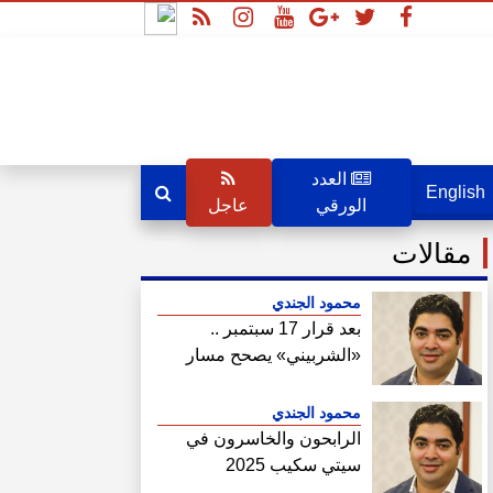
العدد
English
الورقي
عاجل
مقالات
محمود الجندي
بعد قرار 17 سبتمبر ..
«الشربيني» يصحح مسار
هيئة المجتمعات
محمود الجندي
الرابحون والخاسرون في
سيتي سكيب 2025