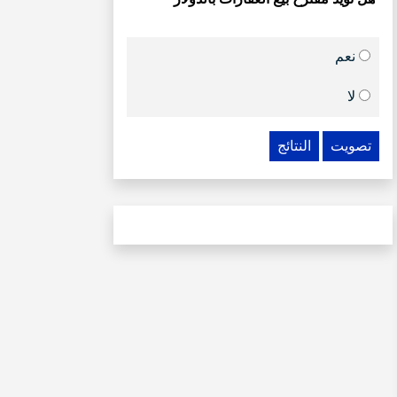
نعم
لا
تصويت
النتائج