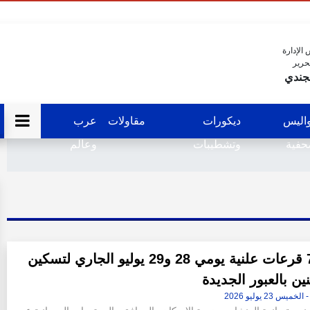
الإدارة
حرير
جندي
اليس
ديكورات
مقاولات
عرب
فية
وتشطيبات
وعالم
إجراء 7 قرعات علنية يومي 28 و29 يوليو الجاري لتسكين
ين بالعبور الجديدة