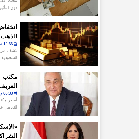
يبحث الكث
دون التأثي
انخفاض
الذهب إلى 82 طنًا في الن
11:33 ص - الخميس 30 يوليو 2026
كشف مرصد
السعودية 
مكتب س
العريف
05:38 م - السبت 25 يوليو 2026
أصدر مكتب
التعامل ع
«الإسك
الشراك