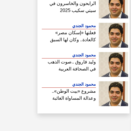
الرابحون والخاسرون في
سيتي سكيب 2025
محمود الجندي
فعلتها «إسكان مصر»
كالعادة.. وكان لها السبق
الصحفي في فتح ملف سحب
أراضي الساحل الشمالي
محمود الجندي
وليد فاروق ..صوت الذهب
في الصحافة العربية
محمود الجندي
مشروع «بيت الوطن»..
وعدالة المساواة الغائبة