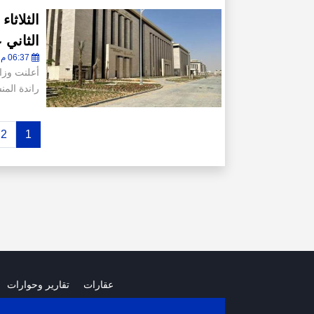
الثلاثا
الثاني 
06:37 م - الخميس 19 فبراير 2026
أعلنت وزا
راندة الم
2
1
عقارات
تقارير وحوارات