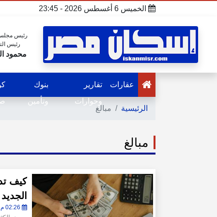
الخميس 6 أغسطس 2026 - 23:45
رئيس مجلس 
رئيس الت
محمود ال
عقارات
تقارير
بنوك
كو
وحوارات
وتأمين
صح
الرئيسية
مبالغ
مبالغ
كيف تدي
الجديد
02:26 م - الخميس 30 يوليو 2026