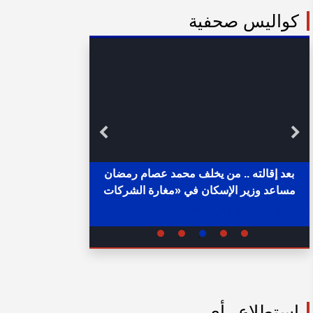
كواليس صحفية
بعد إقالته .. من يخلف محمد عصام رمضان
مساعد وزير الإسكان في «مغارة الشركات
خلال ساع
والبنوك» ؟
02:31 ص - الثلاثاء 11 يوليو 2023
05:15 م - الإثنين 1 أغسطس 2022
استطلاع رأي