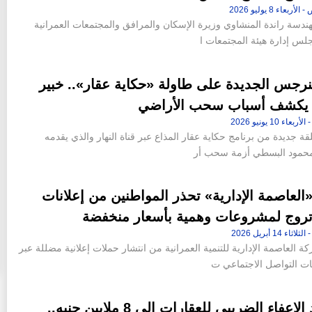
هندسة راندة المنشاوي وزيرة الإسكان والمرافق والمجتمعات العمرانية
لس إدارة هيئة المجتمعات ا
نرجس الجديدة على طاولة «حكاية عقار».. خبير
 يكشف أسباب سحب الأراضي
 جديدة من برنامج حكاية عقار المذاع عبر قناة النهار والذي يقدمه
محمود البسطي أزمة سحب أر
لعاصمة الإدارية» تحذر المواطنين من إعلانات
تروج لمشروعات وهمية بأسعار منخفضة
العاصمة الإدارية للتنمية العمرانية من انتشار حملات إعلانية مضللة عبر
 التواصل الاجتماعي ت
رفع حد الإعفاء الضريبي للعقارات إلى 8 ملايين جنيه..