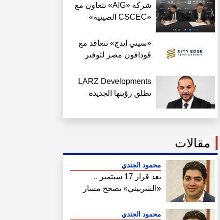
شركة «AIG» تتعاون مع
«CSCEC الصينية»
لتنفيذ «AI Tower»
بالعاصمة الجديدة بمعايير
«سيتي إيدج» تتعاقد مع
عالمية
ڤودافون مصر لتوفير
خدمات Triple Play بـ
«داون تاون» العلمين
LARZ Developments
الجديدة
تطلق رؤيتها الجديدة
لتقديم مفهوم متكامل
للتطوير العقاري في مصر
مقالات
محمود الجندي
بعد قرار 17 سبتمبر ..
«الشربيني» يصحح مسار
هيئة المجتمعات
محمود الجندي