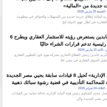
 جديدة من «المالية»
رة المالية إطلاق حزمة جديدة من التسهيلات والحوافز في منظومة
عقارية في إطار جهود الدولة لتخ
كريم عابدين يستعرض رؤيته للاستثمار العقاري ويطرح 6
ئيسية تدعم قرارات الشراء حاليًا
يم عابدين رئيس القطاع التجاري بشركة هوم تاون للتطوير العقاري
ن 42 فدانا من أرض جاردن
«عاصم الجزار» و«محمد عصام» خارج
تقبل السوق العقاري في مصر خلا
إقامة «ملاذ
التشكيل الجديد لمجلس إدارة شركة سيتي إيدج
10:46 م - الجمعة 14 يوليو 2023
«النيابة الإدارية» تُحيل 8 قيادات سابقة بحيي مصر الجديدة
 للمحاكمة التأديبية في قضية رشوة سبائك ذهبية
ار محمد الشناوي رئيس هيئة النيابة الإدارية بإحالة ثمانية من القيادات
حيي مصر الجديدة والن