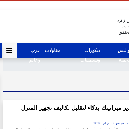
الإدارة
حرير
جندي
اليس
ديكورات
مقاولات
عرب
فية
وتشطيبات
وعالم
ر ميزانيتك بذكاء لتقليل تكاليف تجهيز المنزل