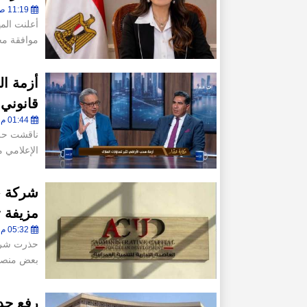
11:19 ص - الأربعاء 8 يوليو 2026
أعلنت الم
موافقة مج
أزمة ال
قانوني
01:44 م - الأربعاء 10 يونيو 2026
ناقشت حلقة
الإعلامي 
شركة «ا
مزيفة 
05:32 م - الثلاثاء 14 أبريل 2026
حذرت شركة 
بعض منصات