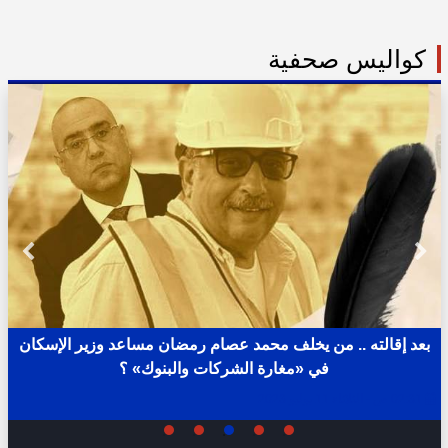
كواليس صحفية
بعد إقالته .. من يخلف محمد عصام رمضان مساعد وزير الإسكان
في «مغارة الشركات والبنوك» ؟
02:31 ص - الثلاثاء 11 يوليو 2023