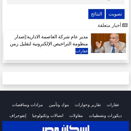
تصويت
النتائج
أخبار متعلقة
مدير عام شركة العاصمة الادارية:إصدار
منظومة التراخيص الإلكترونية لتقليل زمن
الإجراءات استجابة لرغبة أكثر من 400
عقارات
مطور عقاري
عقارات
تقارير وحوارات
بنوك وتأمين
مزادات ومناقصات
ديكورات وتشطيبات
مقاولات
اتصالات وتكنولوجيا
إنفوجراف