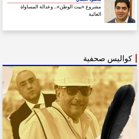
مشروع «بيت الوطن».. وعدالة المساواة
الغائبة
كواليس صحفية