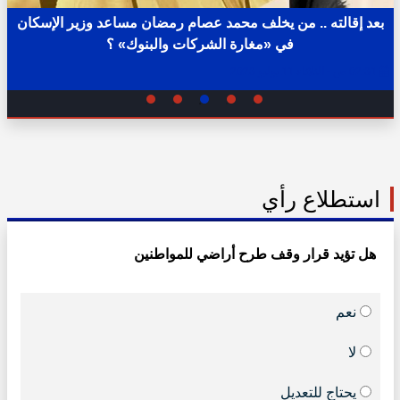
بعد إقالته .. من يخلف محمد عصام رمضان مساعد وزير الإسكان
في «مغارة الشركات والبنوك» ؟
02:31 ص - الثلاثاء 11 يوليو 2023
استطلاع رأي
هل تؤيد قرار وقف طرح أراضي للمواطنين
نعم
لا
يحتاج للتعديل