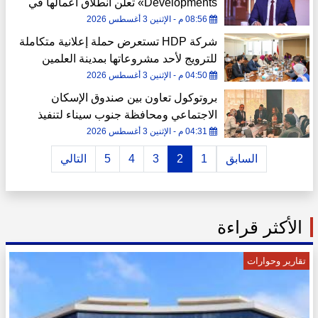
Developments» تعلن انطلاق أعمالها في
السوق المصري باستثمارات تتجاوز 10
08:56 م - الإثنين 3 أغسطس 2026
مليارات جنيه
شركة HDP تستعرض حملة إعلانية متكاملة
للترويج لأحد مشروعاتها بمدينة العلمين
الجديدة
04:50 م - الإثنين 3 أغسطس 2026
بروتوكول تعاون بين صندوق الإسكان
الاجتماعي ومحافظة جنوب سيناء لتنفيذ
وحدات «سكن لكل المصريين»
04:31 م - الإثنين 3 أغسطس 2026
السابق
1
2
3
4
5
التالي
الأكثر قراءة
تقارير وحوارات