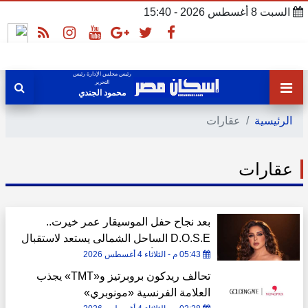
السبت 8 أغسطس 2026 - 15:40
رئيس مجلس الإدارة رئيس
التحرير
محمود الجندي
الرئيسية
عقارات
عقارات
بعد نجاح حفل الموسيقار عمر خيرت..
D.O.S.E الساحل الشمالى يستعد لاستقبال
السوبر ستار أنغام
05:43 م - الثلاثاء 4 أغسطس 2026
تحالف ريدكون بروبرتيز و«TMT» يجذب
العلامة الفرنسية «مونوبري»