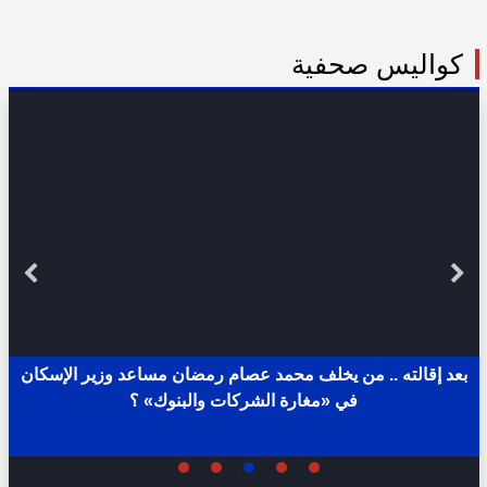
كواليس صحفية
بعد إقالته .. من يخلف محمد عصام رمضان مساعد وزير الإسكان
في «مغارة الشركات والبنوك» ؟
02:31 ص - الثلاثاء 11 يوليو 2023