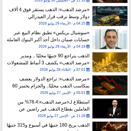
في النصف الأول من 2026
11:33 ص - الخميس 30 يوليو 2026
«مرصد الذهب»: الذهب يستقر فوق 4 آلاف
دولار وسط ترقب قرار الفيدرالي
04:25 م - الأربعاء 29 يوليو 2026
«سوشيال بريكس» تطبق نظام البيع عبر
حسابات ضمان داخل أحد أكبر البنوك العاملة
في مصر
04:19 م - الأربعاء 29 يوليو 2026
الذهب يتراجع 90 جنيهًا محليًا .. ومدير
«مرصد الذهب» يكشف 3 أنماط للمشغولات
المرصعة بالأحجار في السوق المصري
07:01 م - الثلاثاء 28 يوليو 2026
«مرصد الذهب»: تراجع الدولار يعصف
بمكاسب الذهب محليًا.. والجرام يخسر 60
جنيهًا رغم ارتفاع الأوقية
05:01 م - الإثنين 27 يوليو 2026
استطلاع لـ«مرصد الذهب»:78.4% من
العاملين بقطاع الذهب غير راضين عن
السياسات الحالية
11:28 ص - الإثنين 27 يوليو 2026
الذهب يربح 180 جنيهًا في أسبوع و315 جنيهًا