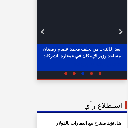
بعد إقالته .. من يخلف محمد عصام رمضان
مساعد وزير الإسكان في «مغارة الشركات
خلال ساع
والبنوك» ؟
02:31 ص - الثلاثاء 11 يوليو 2023
05:15 م - الإثنين 1 أغسطس 2022
استطلاع رأي
هل تؤيد مقترح بيع العقارات بالدولار