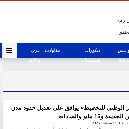
الإدارة
حرير
جندي
اليس
ديكورات
مقاولات
عرب
فية
وتشطيبات
وعالم
ز الوطني للتخطيط» يوافق على تعديل حدود مدن
ة و15 مايو والسادات