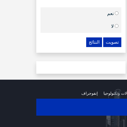
نعم
لا
تصويت
النتائج
لات وتكنولوجيا
إنفوجراف