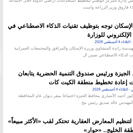
 إدارة المركز الوطني لتخطيط استخدامات أراضي الدولة خلال اجتماعه
اء فاروق وزير الزراعة واست
لإسكان توجه بتوظيف تقنيات الذكاء الاصطناعي في
الإلكتروني للوزارة
ندسة راندة المنشاوي وزيرة الإسكان والمرافق والمجتمعات العمرانية
ات الذكاء الاصطناعي ضمن ال
لجيزة ورئيس صندوق التنمية الحضرية يتابعان
ت إعادة تخطيط منطقة الكيت كات
تور أحمد الأنصاري محافظ الجيزة اجتماعا بمقر ديوان عام المحافظة
المهندس خالد صديق رئيس مج
 لتنظيم المعارض العقارية تحتكر لقب «الأكثر مبيعاً»
قة الخليج.. «حوار»