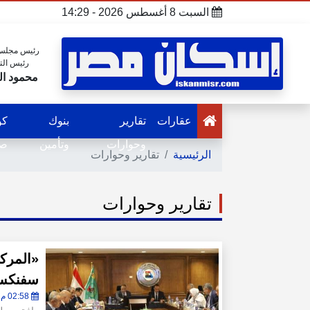
السبت 8 أغسطس 2026 - 14:29
رئيس مجلس 
رئيس الت
محمود ال
عقارات
تقارير
بنوك
كو
وحوارات
وتأمين
صح
الرئيسية
تقارير وحوارات
تقارير وحوارات
«المرك
سفنكس الجديد
02:58 م - الثلاثاء 4 أغسطس 2026