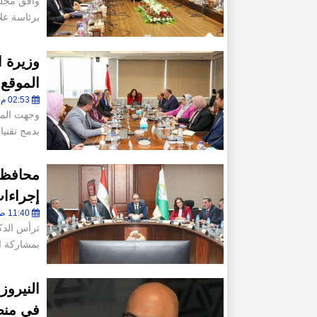
وافق مجلس
برئاسة عل
وزيرة ا
الموقع 
02:53 م - الثلاثاء 4 أغسطس 2026
وجهت المه
بدمج تقني
محافظ ا
إجراءا
11:40 ص - الثلاثاء 4 أغسطس 2026
ترأس الدك
بمشاركة 
النيروز
في منط