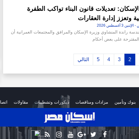
لإسكان: تعديلات قانون البناء تواكب الطفرة
ية وتعزز إدارة العقارات
ندسة راندة المنشاوي وزيرة الإسكان والمرافق والمجتمعات العمرانية أن
 المقترحة على بعض أحكام
2
3
4
5
التالي
بنوك وتأمين
مزادات ومناقصات
ديكورات وتشطيبات
مقاولات
اتصا