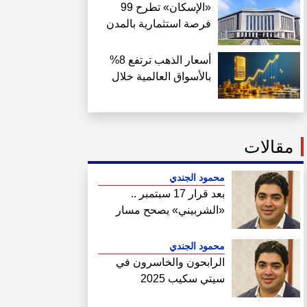
«الإسكان» تطرح 99
فرصة استثمارية بالمدن
الجديدة وتستقبل 204
طلبات من الشركات
أسعار الذهب ترتفع 8%
الأجنبية
بالأسواق العالمية خلال
الأسبوع.. والأوقية عند
4342 دولارًا
مقالات
محمود الجندي
بعد قرار 17 سبتمبر ..
«الشربيني» يصحح مسار
هيئة المجتمعات
محمود الجندي
الرابحون والخاسرون في
سيتي سكيب 2025