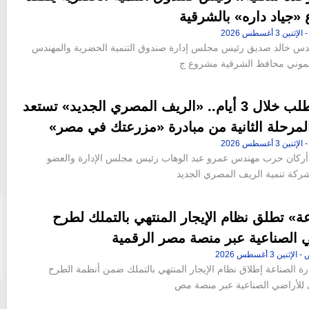
«جياد داره» بالشرقية
ندس خالد صديق رئيس مجلس إدارة صندوق التنمية الحضرية والمهندس
شموني محافظ الشرقية مشروع ج
4500 طلب خلال 3 أيام.. «الريف المصري الجديد» تستعد
ن 42 فدانا من أرض جاردن
«عاصم الجزار» و«محمد عصام» خارج
لمرحلة الثانية من مبادرة «مزرعتك في مصر»
إقامة «ملاذ
التشكيل الجديد لمجلس إدارة شركة سيتي إيدج
10:46 م - الجمعة 14 يوليو 2023
ء أركان حرب مهندس عمرو عبد الوهاب رئيس مجلس الإدارة والعضو
شركة تنمية الريف المصري الجديد
ة» تطلق نظام الإيجار المنتهي بالتملك لطرح
 الصناعية عبر منصة مصر الرقمية
رة الصناعة إطلاق نظام الإيجار المنتهي بالتملك ضمن أنظمة الطرح
ي للأراضي الصناعية عبر منصة مص