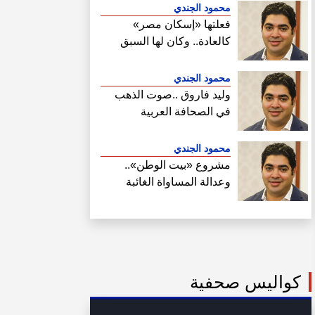
محمود الجندي
فعلتها «إسكان مصر»
كالعادة.. وكان لها السبق
الصحفي في فتح ملف سحب
أراضي الساحل الشمالي
محمود الجندي
وليد فاروق ..صوت الذهب
في الصحافة العربية
محمود الجندي
مشروع «بيت الوطن»..
وعدالة المساواة الغائبة
كواليس صحفية