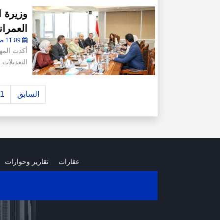
وزيرة ا
العمران
11:09 ص - الإثنين 3 أغسطس 2026
أكدت المه
التعديلات
السابق
1
عقارات
تقارير وحوارات