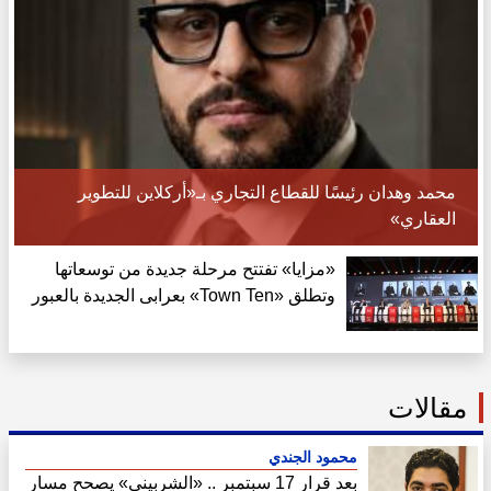
محمد وهدان رئيسًا للقطاع التجاري بـ«أركلاين للتطوير
العقاري»
«مزايا» تفتتح مرحلة جديدة من توسعاتها
وتطلق «Town Ten» بعرابى الجديدة بالعبور
مقالات
محمود الجندي
بعد قرار 17 سبتمبر .. «الشربيني» يصحح مسار