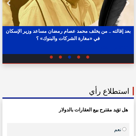
بعد إقالته .. من يخلف محمد عصام رمضان مساعد وزير الإسكان
في «مغارة الشركات والبنوك» ؟
02:31 ص - الثلاثاء 11 يوليو 2023
استطلاع رأي
هل تؤيد مقترح بيع العقارات بالدولار
نعم