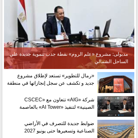
مدبولى: مشروع «علم الروم» نقطة جذب تنموية جديدة على
الساحل الشمالي
«رمال للتطوير» تستعد لإطلاق مشروع
جديد و تكشف عن سجل إنجازاتها في منطقة
غرب القاهرة
شركة «AIG» تتعاون مع «CSCEC
الصينية» لتنفيذ «AI Tower» بالعاصمة
الجديدة بمعايير عالمية
ضوابط جديدة للتصرف في الأراضي
الصناعية وتسعيرها حتى يونيو 2027