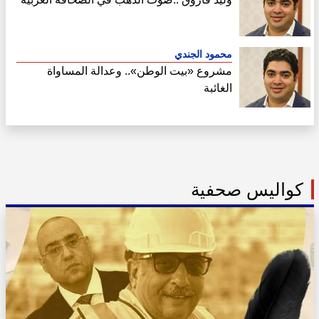
محمود الجندي
مشروع «بيت الوطن».. وعدالة المساواة
الغائبة
كواليس صحفية