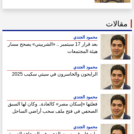
مقالات
محمود الجندي
بعد قرار 17 سبتمبر .. «الشربيني» يصحح مسار
هيئة المجتمعات
محمود الجندي
الرابحون والخاسرون في سيتي سكيب 2025
محمود الجندي
فعلتها «إسكان مصر» كالعادة.. وكان لها السبق
الصحفي في فتح ملف سحب أراضي الساحل
الشمالي
محمود الجندي
وليد فاروق ..صوت الذهب في الصحافة العربية