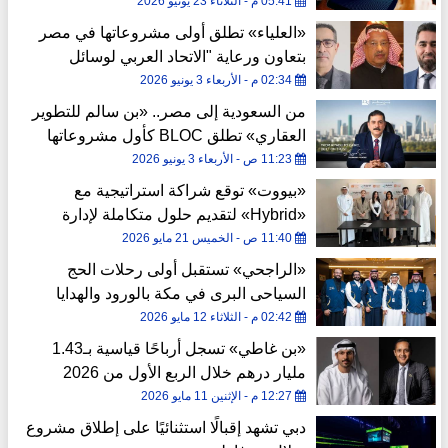
الاصطناعي
05:41 م - الثلاثاء 23 يونيو 2026
«العلياء» تطلق أولى مشروعاتها في مصر
بتعاون ورعاية "الاتحاد العربي لوسائل
الإعلام" و"مجلس الوحدة الاقتصادية العربية"
02:34 م - الأربعاء 3 يونيو 2026
من السعودية إلى مصر.. «بن سالم للتطوير
العقاري» تطلق BLOC كأول مشروعاتها
بالعاصمة الإدارية الجديدة
11:23 ص - الأربعاء 3 يونيو 2026
«بيووت» توقع شراكة استراتيجية مع
«Hybrid» لتقديم حلول متكاملة لإدارة
العقارات في الكويت
11:40 ص - الخميس 21 مايو 2026
«الراجحي» تستقبل أولى رحلات الحج
السياحى البرى في مكة بالورود والهدايا
ومياه زمزم
02:42 م - الثلاثاء 12 مايو 2026
«بن غاطي» تسجل أرباحًا قياسية بـ1.43
مليار درهم خلال الربع الأول من 2026
12:27 م - الإثنين 11 مايو 2026
دبي تشهد إقبالًا استثنائيًا على إطلاق مشروع