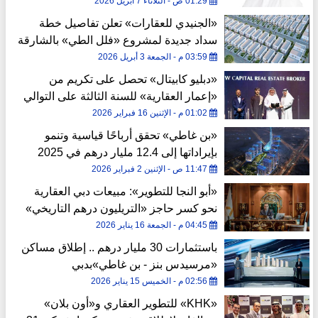
01:29 ص - الثلاثاء 7 أبريل 2026
«الجنيدي للعقارات» تعلن تفاصيل خطة
سداد جديدة لمشروع «فلل الطي» بالشارقة
03:59 م - الجمعة 3 أبريل 2026
«دبليو كابيتال» تحصل على تكريم من
«إعمار العقارية» للسنة الثالثة على التوالي
01:02 م - الإثنين 16 فبراير 2026
«بن غاطي» تحقق أرباحًا قياسية وتنمو
بإيراداتها إلى 12.4 مليار درهم في 2025
11:47 ص - الإثنين 2 فبراير 2026
«أبو النجا للتطوير»: مبيعات دبي العقارية
نحو كسر حاجز «التريليون درهم التاريخي»
في 2026
04:45 م - الجمعة 16 يناير 2026
باستثمارات 30 مليار درهم .. إطلاق مساكن
«مرسيدس بنز - بن غاطي»بدبي
02:56 م - الخميس 15 يناير 2026
«KHK» للتطوير العقاري و«أون بلان»