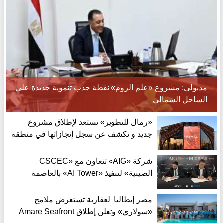
مدبولى: مشروع «علم الروم» نقطة جذب تنموية جديدة على
الساحل الشمالي
«رمال للتطوير» تستعد لإطلاق مشروع
جديد و تكشف عن سجل إنجازاتها في منطقة
غرب القاهرة
شركة «AIG» تتعاون مع «CSCEC
الصينية» لتنفيذ «AI Tower» بالعاصمة
الجديدة بمعايير عالمية
مصر إيطاليا العقارية تستعرض ملامح
«سولاري» وتعلن إطلاق Amare Seafront