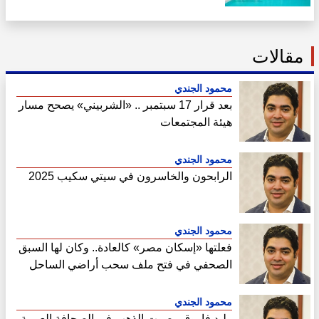
Villas
مقالات
محمود الجندي
بعد قرار 17 سبتمبر .. «الشربيني» يصحح مسار
هيئة المجتمعات
محمود الجندي
الرابحون والخاسرون في سيتي سكيب 2025
محمود الجندي
فعلتها «إسكان مصر» كالعادة.. وكان لها السبق
الصحفي في فتح ملف سحب أراضي الساحل
الشمالي
محمود الجندي
وليد فاروق ..صوت الذهب في الصحافة العربية