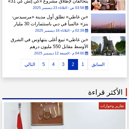
يتحالفان لإطلاق مشروع «كي إتش كي 31»
بدبي
03:58 ص - الثلاثاء 23 ديسمبر 2025
«بن غاطي» تطلق أول مدينة «مرسيدس-
بنز» عالمياً في دبي باستثمارات 30 مليار
درهم
02:39 م - الثلاثاء 16 ديسمبر 2025
«بن غاطي» تبيع أغلى بنتهاوس في الشرق
الأوسط مقابل 550 مليون درهم
04:00 م - الجمعة 12 ديسمبر 2025
السابق
1
2
3
4
5
التالي
الأكثر قراءة
تقارير وحوارات