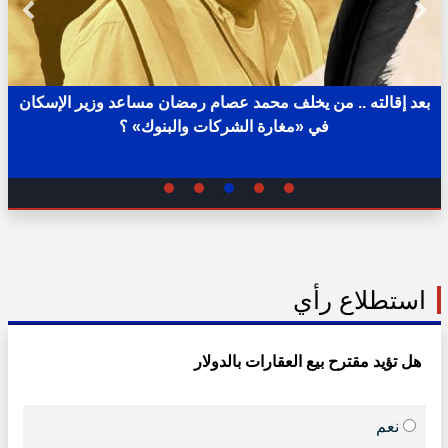
بعد إقالته .. من يخلف محمد عصام رمضان مساعد وزير الإسكان
في «مغارة الشركات والبنوك» ؟
02:31 ص - الثلاثاء 11 يوليو 2023
استطلاع رأي
هل تؤيد مقترح بيع العقارات بالدولار
نعم