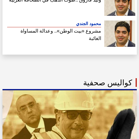
محمود الجندي
مشروع «بيت الوطن».. وعدالة المساواة
الغائبة
كواليس صحفية